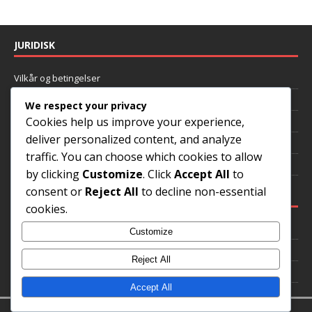
JURIDISK
Vilkår og betingelser
Hvem vi er
We respect your privacy
Cookies help us improve your experience,
Fortrolighedspolitik
deliver personalized content, and analyze
Cookiepolitik
traffic. You can choose which cookies to allow
Tag kontakt
by clicking
Customize
. Click
Accept All
to
consent or
Reject All
to decline non-essential
KATEGORIER
cookies.
Mental tilgang
Customize
Pitching Mekanikker
Reject All
Pitchvalg
Accept All