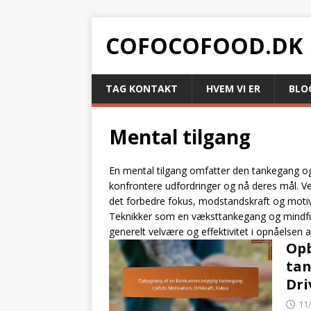
COFOCOFOOD.DK
TAG KONTAKT
HVEM VI ER
BLO
Mental tilgang
En mental tilgang omfatter den tankegang og
konfrontere udfordringer og nå deres mål. V
det forbedre fokus, modstandskraft og motivat
Teknikker som en væksttankegang og mindful
generelt velvære og effektivitet i opnåelsen 
Opb
tan
Dri
11