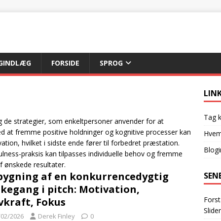
GINDLÆG
FORSIDE
SPROG
LIN
Tag 
 de strategier, som enkeltpersoner anvender for at
ed at fremme positive holdninger og kognitive processer kan
Hvem 
ion, hvilket i sidste ende fører til forbedret præstation.
Blog
ness-praksis kan tilpasses individuelle behov og fremme
af ønskede resultater.
ygning af en konkurrencedygtig
SEN
kegang i pitch: Motivation,
Forst
vkraft, Fokus
Slide
/02/2026
Derek Finley
0