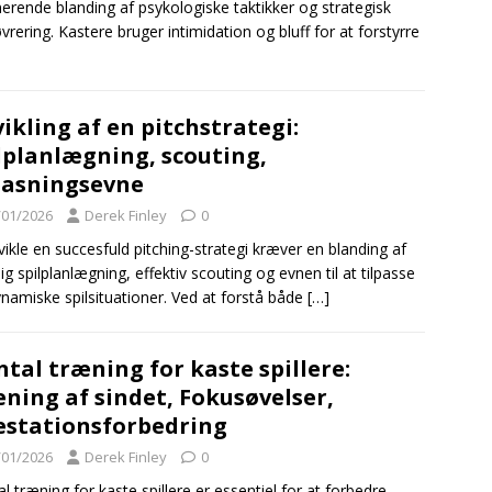
nerende blanding af psykologiske taktikker og strategisk
rering. Kastere bruger intimidation og bluff for at forstyrre
ikling af en pitchstrategi:
lplanlægning, scouting,
pasningsevne
/01/2026
Derek Finley
0
vikle en succesfuld pitching-strategi kræver en blanding af
ig spilplanlægning, effektiv scouting og evnen til at tilpasse
ynamiske spilsituationer. Ved at forstå både
[…]
tal træning for kaste spillere:
ning af sindet, Fokusøvelser,
stationsforbedring
/01/2026
Derek Finley
0
l træning for kaste spillere er essentiel for at forbedre