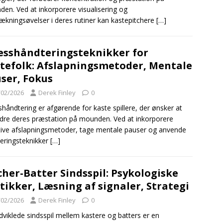
en. Ved at inkorporere visualisering og
rækningsøvelser i deres rutiner kan kastepitchere
[…]
esshåndteringsteknikker for
tefolk: Afslapningsmetoder, Mentale
ser, Fokus
/02/2026
Derek Finley
0
shåndtering er afgørende for kaste spillere, der ønsker at
dre deres præstation på mounden. Ved at inkorporere
tive afslapningsmetoder, tage mentale pauser og anvende
eringsteknikker
[…]
cher-Batter Sindsspil: Psykologiske
tikker, Læsning af signaler, Strategi
/02/2026
Derek Finley
0
dviklede sindsspil mellem kastere og batters er en