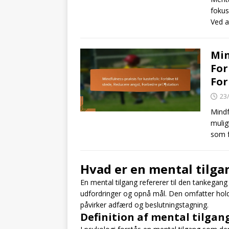
fokus
Ved a
Min
For
For
23
Mindf
mulig
som f
Hvad er en mental tilga
En mental tilgang refererer til den tankegang
udfordringer og opnå mål. Den omfatter hold
påvirker adfærd og beslutningstagning.
Definition af mental tilgang