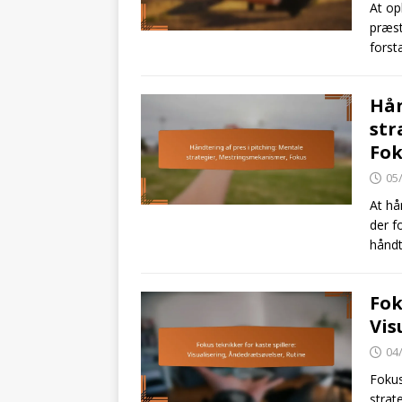
At op
præst
forst
Hån
str
Fok
05
At hå
der f
håndt
Fok
Vis
04
Fokus
strat