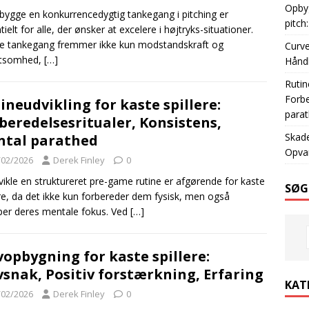
Opbyg
bygge en konkurrencedygtig tankegang i pitching er
pitch
tielt for alle, der ønsker at excelere i højtryks-situationer.
 tankegang fremmer ikke kun modstandskraft og
Curve
utsomhed,
[…]
Hånd
Rutin
Forbe
ineudvikling for kaste spillere:
para
beredelsesritualer, Konsistens,
Skade
tal parathed
Opvar
/02/2026
Derek Finley
0
vikle en struktureret pre-game rutine er afgørende for kaste
SØG
ere, da det ikke kun forbereder dem fysisk, men også
er deres mentale fokus. Ved
[…]
vopbygning for kaste spillere:
vsnak, Positiv forstærkning, Erfaring
KAT
/02/2026
Derek Finley
0