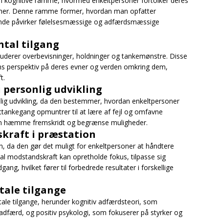
en kognitive ramme, hvormed enkeltpersoner fortolker deres
tioner. Denne ramme former, hvordan man opfatter
e ende påvirker følelsesmæssige og adfærdsmæssige
tal tilgang
uderer overbevisninger, holdninger og tankemønstre. Disse
ns perspektiv på deres evner og verden omkring dem,
t.
 personlig udvikling
nlig udvikling, da den bestemmer, hvordan enkeltpersoner
ttankegang opmuntrer til at lære af fejl og omfavne
kan hæmme fremskridt og begrænse muligheder.
kraft i præstation
n, da den gør det muligt for enkeltpersoner at håndtere
al modstandskraft kan opretholde fokus, tilpasse sig
, hvilket fører til forbedrede resultater i forskellige
tale tilgange
le tilgange, herunder kognitiv adfærdsteori, som
adfærd, og positiv psykologi, som fokuserer på styrker og