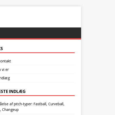
KS
kontakt
vi er
indlæg
ESTE INDLÆG
åelse af pitch-typer: Fastball, Curveball,
r, Changeup