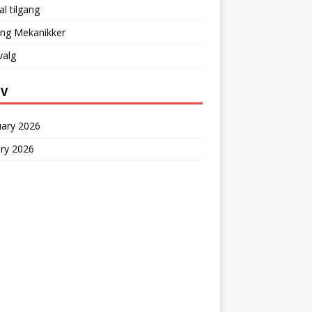
l tilgang
ing Mekanikker
valg
IV
uary 2026
ry 2026