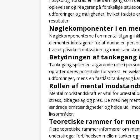
I psykologi forstås en mental tilgang som d
oplevelser og reagerer på forskellige situa
udfordringer og muligheder, hvilket i sidst
resultater.
Nøglekomponenter i en men
Nøglekomponenterne i en mental tilgang inkl
elementer interagerer for at danne en perso
hvilket påvirker motivation og modstandskraf
Betydningen af tankegang i
Tankegang spiller en afgørende rolle i perso
opfatter deres potentiale for vækst. En væks
udfordringer, mens en fastlåst tankegang 
Rollen af mental modstands
Mental modstandskraft er vital for præstatio
stress, tilbageslag og pres. De med høj ment
ændrede omstændigheder og holde ud i modgang
livsområder.
Teoretiske rammer for men
Flere teoretiske rammer informerer om menta
understreger forbindelsen mellem tanker og 