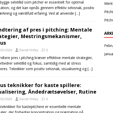
bygge selvtillid som pitcher er essentielt for optimal
Menta
ation, og det kan opnås gennem effektiv selvsnak, positiv
Pitch
ærkning og værdifuld erfaring. Ved at anvende
[…]
Pitch
dtering af pres i pitching: Mentale
ARK
ategier, Mestringsmekanismer,
us
Febr
/02/2026
Derek Finley
0
Janua
ndtere pres i pitching kræver effektive mentale strategier,
orbedrer selvtillid og fokus, samtidig med at stress
eres. Teknikker som positiv selvsnak, visualisering og
[…]
us teknikker for kaste spillere:
ualisering, Åndedrætsøvelser, Rutine
/02/2026
Derek Finley
0
teknikker for kastepitchere er essentielle mentale
egier, der forbedrer koncentration og præstation på