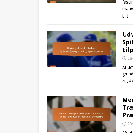
fasci
manøv
[…]
Udv
Spi
til
28
At ud
grund
sig d
Men
Træ
Præ
23
Menta