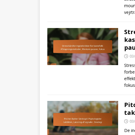
mound
vejrt
Str
kas
pau
03
Stres
forbe
effek
fokus
Pit
tak
03
De in