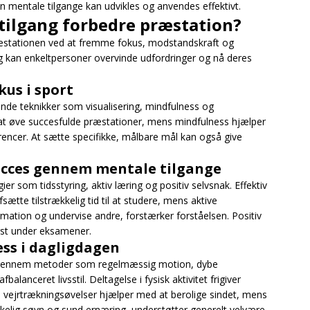
n mentale tilgange kan udvikles og anvendes effektivt.
tilgang forbedre præstation?
ræstationen ved at fremme fokus, modstandskraft og
ng kan enkeltpersoner overvinde udfordringer og nå deres
kus i sport
ende teknikker som visualisering, mindfulness og
t at øve succesfulde præstationer, mens mindfulness hjælper
rrencer. At sætte specifikke, målbare mål kan også give
ucces gennem mentale tilgange
 som tidsstyring, aktiv læring og positiv selvsnak. Effektiv
sætte tilstrækkelig tid til at studere, mens aktive
ation og undervise andre, forstærker forståelsen. Positiv
gst under eksamener.
ess i dagligdagen
s gennem metoder som regelmæssig motion, dybe
alanceret livsstil. Deltagelse i fysisk aktivitet frigiver
 vejrtrækningsøvelser hjælper med at berolige sindet, mens
rækkelig søvn og sund ernæring, understøtter generelt velvære.