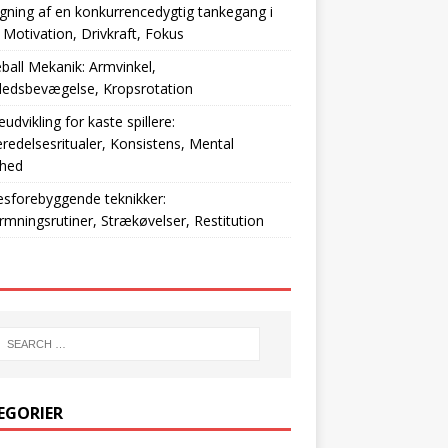
ning af en konkurrencedygtig tankegang i
: Motivation, Drivkraft, Fokus
ball Mekanik: Armvinkel,
ledsbevægelse, Kropsrotation
eudvikling for kaste spillere:
redelsesritualer, Konsistens, Mental
thed
sforebyggende teknikker:
mningsrutiner, Strækøvelser, Restitution
EGORIER