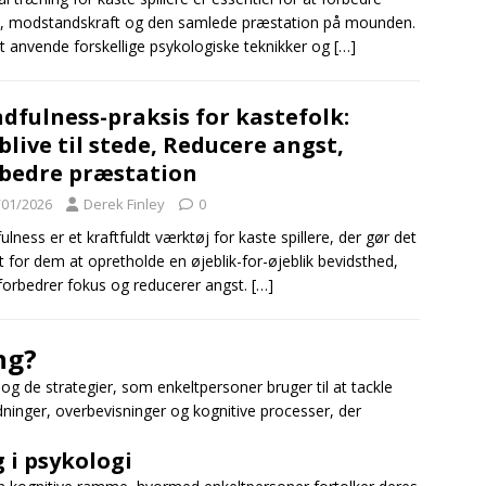
, modstandskraft og den samlede præstation på mounden.
t anvende forskellige psykologiske teknikker og
[…]
dfulness-praksis for kastefolk:
blive til stede, Reducere angst,
bedre præstation
/01/2026
Derek Finley
0
ulness er et kraftfuldt værktøj for kaste spillere, der gør det
t for dem at opretholde en øjeblik-for-øjeblik bevidsthed,
orbedrer fokus og reducerer angst.
[…]
ng?
 og de strategier, som enkeltpersoner bruger til at tackle
ninger, overbevisninger og kognitive processer, der
 i psykologi