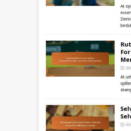
At op
essen
Denne
besl
Rut
For
Men
09
At ud
spill
skærp
Sel
Sel
05