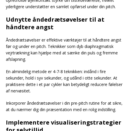
opretholde øjenkontakt styrke din tilstedeværelse, hvilket
yderligere understøtter en samlet opførsel under din pitch.
Udnytte åndedrætsøvelser til at
håndtere angst
Åndedrætsøvelser er effektive værktøjer til at håndtere angst
før og under en pitch. Teknikker som dyb diaphragmatisk
vejrtrækning kan hjælpe med at sænke din puls og fremme
afslapning.
En almindelig metode er 4-7-8 teknikken: indånd i fire
sekunder, hold i syv sekunder, og udånd i otte sekunder. At
praktisere dette i et par cykler kan betydeligt reducere følelser
af nervøsitet.
Inkorporer åndedrætsøvelser i din pre-pitch rutine for at sikre,
at du nærmer dig din præsentation med en rolig indstilling.
Implementere visualiseringstrategier
for selvtillid