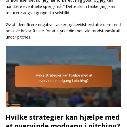
omformuler det til, “Jeg har forberedt mig godt, og jeg kan
håndtere eventuelle spørgsmål.” Dette skift i tankegang kan
reducere angst og øge din selvtillid.
Øv at identificere negative tanker og bevidst erstatte dem med
positive bekræftelser for at styrke din mentale modstandskraft
under pitches.
Hvilke strategier kan hjælpe med
at overvinde modgang i pitching?