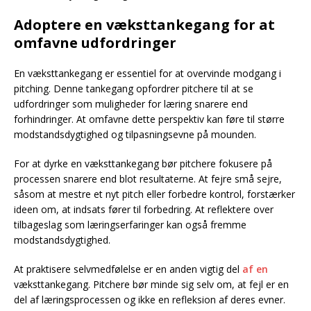
Adoptere en væksttankegang for at
omfavne udfordringer
En væksttankegang er essentiel for at overvinde modgang i
pitching. Denne tankegang opfordrer pitchere til at se
udfordringer som muligheder for læring snarere end
forhindringer. At omfavne dette perspektiv kan føre til større
modstandsdygtighed og tilpasningsevne på mounden.
For at dyrke en væksttankegang bør pitchere fokusere på
processen snarere end blot resultaterne. At fejre små sejre,
såsom at mestre et nyt pitch eller forbedre kontrol, forstærker
ideen om, at indsats fører til forbedring. At reflektere over
tilbageslag som læringserfaringer kan også fremme
modstandsdygtighed.
At praktisere selvmedfølelse er en anden vigtig del
af en
væksttankegang. Pitchere bør minde sig selv om, at fejl er en
del af læringsprocessen og ikke en refleksion af deres evner.