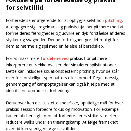
for selvtillid
Forberedelse er afgørende for at opbygge selvtillid
i pitching
.
At engagere sig i regelmæssig praksis hjælper pitchere med at
forfine deres færdigheder og udvikle en dyb forståelse af deres
styrker og svagheder. Denne fortrolighed gør det muligt for
dem at nærme sig spil med en følelse af beredskab.
For at maksimere
fordelene ved
praksis bør pitchere
inkorporere en række øvelser, der simulerer spilsituationer.
Dette kan inkludere situationsbestemt pitching, hvor de står
over for forskellige typer batters eller forhold. Regelmæssig
gennemgang af kampoptagelser kan også hjælpe med at
identificere områder til forbedring.
Derudover kan det at sætte specifikke, opnåelige mål for hver
praksis-session forbedre fokus og motivation. For eksempel
kan en pitcher sigte mod at forbedre deres strike-rate eller
reducere walks under en træningskamp. At følge fremskridt
over tid kan yderligere øge selvtilliden.