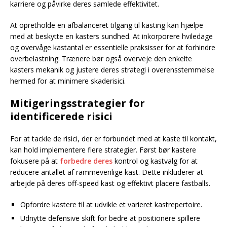
karriere og påvirke deres samlede effektivitet.
At opretholde en afbalanceret tilgang til kasting kan hjælpe
med at beskytte en kasters sundhed. At inkorporere hviledage
og overvåge kastantal er essentielle praksisser for at forhindre
overbelastning. Trænere bør også overveje den enkelte
kasters mekanik og justere deres strategi i overensstemmelse
hermed for at minimere skaderisici.
Mitigeringsstrategier for
identificerede risici
For at tackle de risici, der er forbundet med at kaste til kontakt,
kan hold implementere flere strategier. Først bør kastere
fokusere på at
forbedre deres
kontrol og kastvalg for at
reducere antallet af rammevenlige kast. Dette inkluderer at
arbejde på deres off-speed kast og effektivt placere fastballs.
Opfordre kastere til at udvikle et varieret kastrepertoire.
Udnytte defensive skift for bedre at positionere spillere