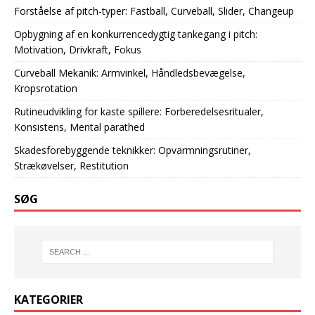
Forståelse af pitch-typer: Fastball, Curveball, Slider, Changeup
Opbygning af en konkurrencedygtig tankegang i pitch:
Motivation, Drivkraft, Fokus
Curveball Mekanik: Armvinkel, Håndledsbevægelse,
Kropsrotation
Rutineudvikling for kaste spillere: Forberedelsesritualer,
Konsistens, Mental parathed
Skadesforebyggende teknikker: Opvarmningsrutiner,
Strækøvelser, Restitution
SØG
KATEGORIER