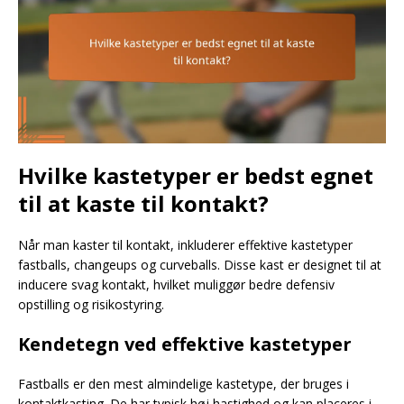
Hvilke kastetyper er bedst egnet
til at kaste til kontakt?
Når man kaster til kontakt, inkluderer effektive kastetyper
fastballs, changeups og curveballs. Disse kast er designet til at
inducere svag kontakt, hvilket muliggør bedre defensiv
opstilling og risikostyring.
Kendetegn ved effektive kastetyper
Fastballs er den mest almindelige kastetype, der bruges i
kontaktkasting. De har typisk høj hastighed og kan placeres i