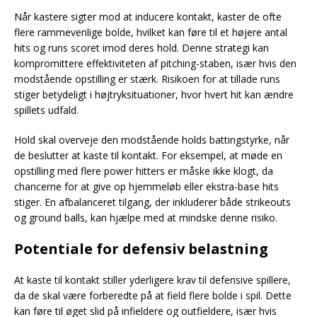
Når kastere sigter mod at inducere kontakt, kaster de ofte
flere rammevenlige bolde, hvilket kan føre til et højere antal
hits og runs scoret imod deres hold. Denne strategi kan
kompromittere effektiviteten af pitching-staben, især hvis den
modstående opstilling er stærk. Risikoen for at tillade runs
stiger betydeligt i højtryksituationer, hvor hvert hit kan ændre
spillets udfald.
Hold skal overveje den modstående holds battingstyrke, når
de beslutter at kaste til kontakt. For eksempel, at møde en
opstilling med flere power hitters er måske ikke klogt, da
chancerne for at give op hjemmeløb eller ekstra-base hits
stiger. En afbalanceret tilgang, der inkluderer både strikeouts
og ground balls, kan hjælpe med at mindske denne risiko.
Potentiale for defensiv belastning
At kaste til kontakt stiller yderligere krav til defensive spillere,
da de skal være forberedte på at field flere bolde i spil. Dette
kan føre til øget slid på infieldere og outfieldere, især hvis