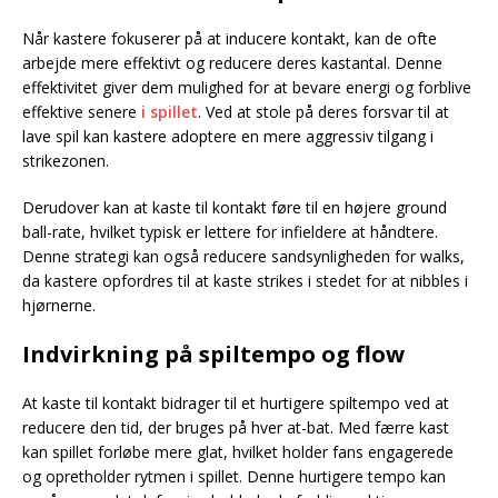
Når kastere fokuserer på at inducere kontakt, kan de ofte
arbejde mere effektivt og reducere deres kastantal. Denne
effektivitet giver dem mulighed for at bevare energi og forblive
effektive senere
i spillet
. Ved at stole på deres forsvar til at
lave spil kan kastere adoptere en mere aggressiv tilgang i
strikezonen.
Derudover kan at kaste til kontakt føre til en højere ground
ball-rate, hvilket typisk er lettere for infieldere at håndtere.
Denne strategi kan også reducere sandsynligheden for walks,
da kastere opfordres til at kaste strikes i stedet for at nibbles i
hjørnerne.
Indvirkning på spiltempo og flow
At kaste til kontakt bidrager til et hurtigere spiltempo ved at
reducere den tid, der bruges på hver at-bat. Med færre kast
kan spillet forløbe mere glat, hvilket holder fans engagerede
og opretholder rytmen i spillet. Denne hurtigere tempo kan