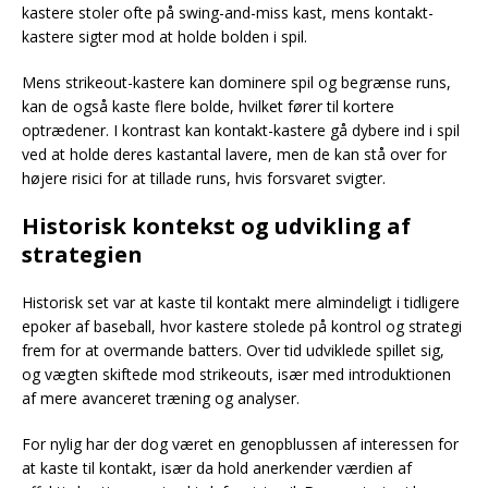
kastere stoler ofte på swing-and-miss kast, mens kontakt-
kastere sigter mod at holde bolden i spil.
Mens strikeout-kastere kan dominere spil og begrænse runs,
kan de også kaste flere bolde, hvilket fører til kortere
optrædener. I kontrast kan kontakt-kastere gå dybere ind i spil
ved at holde deres kastantal lavere, men de kan stå over for
højere risici for at tillade runs, hvis forsvaret svigter.
Historisk kontekst og udvikling af
strategien
Historisk set var at kaste til kontakt mere almindeligt i tidligere
epoker af baseball, hvor kastere stolede på kontrol og strategi
frem for at overmande batters. Over tid udviklede spillet sig,
og vægten skiftede mod strikeouts, især med introduktionen
af mere avanceret træning og analyser.
For nylig har der dog været en genopblussen af interessen for
at kaste til kontakt, især da hold anerkender værdien af