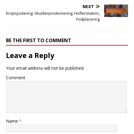
NEXT
Kropsjustering: Skulderpositionering, Hofterotation,
Fodplacering
BE THE FIRST TO COMMENT
Leave a Reply
Your email address will not be published.
Comment
Name
*