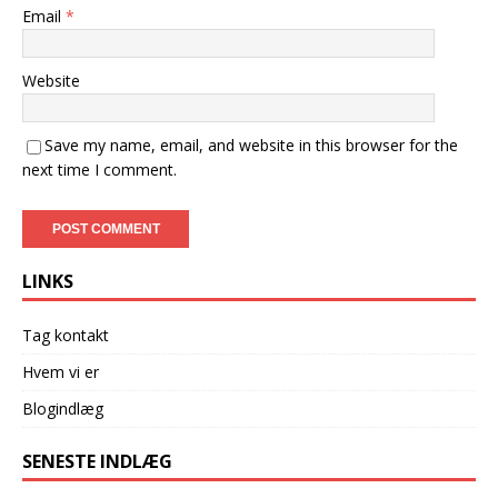
Email
*
Website
Save my name, email, and website in this browser for the
next time I comment.
LINKS
Tag kontakt
Hvem vi er
Blogindlæg
SENESTE INDLÆG