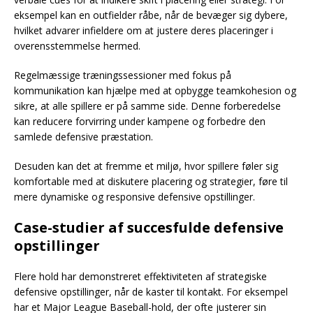
eksempel kan en outfielder råbe, når de bevæger sig dybere,
hvilket advarer infieldere om at justere deres placeringer i
overensstemmelse hermed.
Regelmæssige træningssessioner med fokus på
kommunikation kan hjælpe med at opbygge teamkohesion og
sikre, at alle spillere er på samme side. Denne forberedelse
kan reducere forvirring under kampene og forbedre den
samlede defensive præstation.
Desuden kan det at fremme et miljø, hvor spillere føler sig
komfortable med at diskutere placering og strategier, føre til
mere dynamiske og responsive defensive opstillinger.
Case-studier af succesfulde defensive
opstillinger
Flere hold har demonstreret effektiviteten af strategiske
defensive opstillinger, når de kaster til kontakt. For eksempel
har et Major League Baseball-hold, der ofte justerer sin