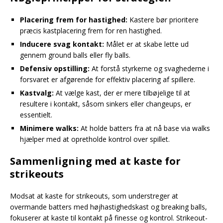
Placering frem for hastighed:
Kastere bør prioritere
præcis kastplacering frem for ren hastighed.
Inducere svag kontakt:
Målet er at skabe lette ud
gennem ground balls eller fly balls.
Defensiv opstilling:
At forstå styrkerne og svaghederne i
forsvaret er afgørende for effektiv placering af spillere.
Kastvalg:
At vælge kast, der er mere tilbøjelige til at
resultere i kontakt, såsom sinkers eller changeups, er
essentielt.
Minimere walks:
At holde batters fra at nå base via walks
hjælper med at opretholde kontrol over spillet.
Sammenligning med at kaste for
strikeouts
Modsat at kaste for strikeouts, som understreger at
overmande batters med højhastighedskast og breaking balls,
fokuserer at kaste til kontakt på finesse og kontrol. Strikeout-