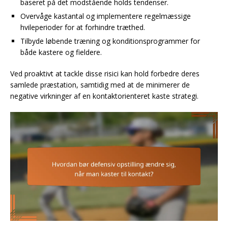
baseret på det modstående holds tendenser.
Overvåge kastantal og implementere regelmæssige
hvileperioder for at forhindre træthed.
Tilbyde løbende træning og konditionsprogrammer for
både kastere og fieldere.
Ved proaktivt at tackle disse risici kan hold forbedre deres
samlede præstation, samtidig med at de minimerer de
negative virkninger af en kontaktorienteret kaste strategi.