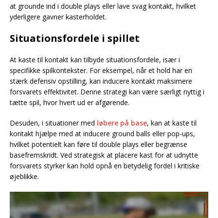
at grounde ind i double plays eller lave svag kontakt, hvilket
yderligere gavner kasterholdet.
Situationsfordele i spillet
At kaste til kontakt kan tilbyde situationsfordele, især i
specifikke spilkontekster. For eksempel, når et hold har en
stærk defensiv opstilling, kan inducere kontakt maksimere
forsvarets effektivitet. Denne strategi kan være særligt nyttig i
tætte spil, hvor hvert ud er afgørende.
Desuden, i situationer med
løbere på base
, kan at kaste til
kontakt hjælpe med at inducere ground balls eller pop-ups,
hvilket potentielt kan føre til double plays eller begrænse
basefremskridt. Ved strategisk at placere kast for at udnytte
forsvarets styrker kan hold opnå en betydelig fordel i kritiske
øjeblikke.