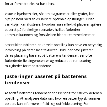
for at forhindre ekstra-base hits.
Visuelle hjælpemidler, såsom diagrammer eller grafer, kan
hjælpe hold med at visualisere optimale opstillinger. Disse
værktøjer kan illustrere, hvordan man effektivt placerer spillere
baseret på forskellige scenarier, hvilket forbedrer
kommunikationen og forståelsen blandt teammedlemmer.
Statistikker indikerer, at korrekt opstilling kan have en betydelig
indvirkning på defensiv effektivitet. Hold, der ofte justerer
deres placering baseret på batterens tendenser, ser ofte
forbedrede fieldingprocenter og reducerede run-scoring
muligheder for modstanderne.
Justeringer baseret på batterens
tendenser
At forstå batterens tendenser er essentielt for effektiv defensiv
opstilling. At analysere data om, hvor en batter typisk rammer
bolden, kan informere infield- og outfieldplacering. For