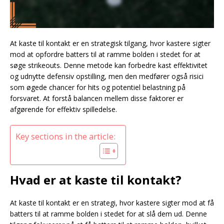
At kaste til kontakt er en strategisk tilgang, hvor kastere sigter
mod at opfordre batters til at ramme bolden i stedet for at
søge strikeouts. Denne metode kan forbedre kast effektivitet
og udnytte defensiv opstilling, men den medfører også risici
som øgede chancer for hits og potentiel belastning på
forsvaret. At forstå balancen mellem disse faktorer er
afgørende for effektiv spilledelse.
Key sections in the article:
Hvad er at kaste til kontakt?
At kaste til kontakt er en strategi, hvor kastere sigter mod at få
batters til at ramme bolden i stedet for at slå dem ud. Denne