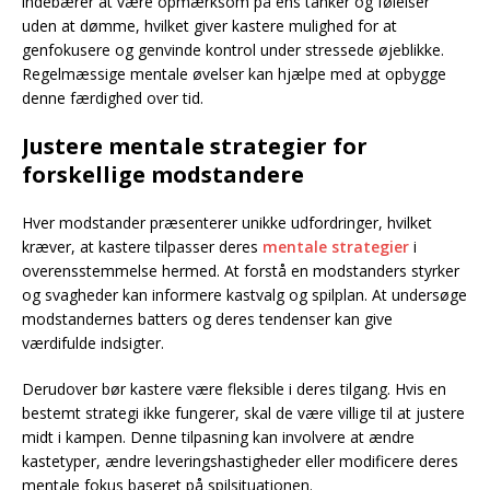
indebærer at være opmærksom på ens tanker og følelser
uden at dømme, hvilket giver kastere mulighed for at
genfokusere og genvinde kontrol under stressede øjeblikke.
Regelmæssige mentale øvelser kan hjælpe med at opbygge
denne færdighed over tid.
Justere mentale strategier for
forskellige modstandere
Hver modstander præsenterer unikke udfordringer, hvilket
kræver, at kastere tilpasser deres
mentale strategier
i
overensstemmelse hermed. At forstå en modstanders styrker
og svagheder kan informere kastvalg og spilplan. At undersøge
modstandernes batters og deres tendenser kan give
værdifulde indsigter.
Derudover bør kastere være fleksible i deres tilgang. Hvis en
bestemt strategi ikke fungerer, skal de være villige til at justere
midt i kampen. Denne tilpasning kan involvere at ændre
kastetyper, ændre leveringshastigheder eller modificere deres
mentale fokus baseret på spilsituationen.