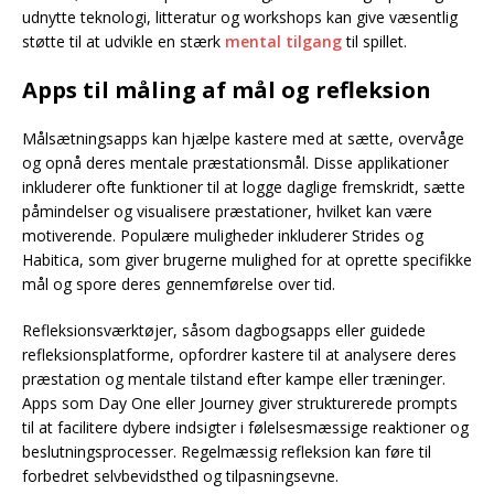
udnytte teknologi, litteratur og workshops kan give væsentlig
støtte til at udvikle en stærk
mental tilgang
til spillet.
Apps til måling af mål og refleksion
Målsætningsapps kan hjælpe kastere med at sætte, overvåge
og opnå deres mentale præstationsmål. Disse applikationer
inkluderer ofte funktioner til at logge daglige fremskridt, sætte
påmindelser og visualisere præstationer, hvilket kan være
motiverende. Populære muligheder inkluderer Strides og
Habitica, som giver brugerne mulighed for at oprette specifikke
mål og spore deres gennemførelse over tid.
Refleksionsværktøjer, såsom dagbogsapps eller guidede
refleksionsplatforme, opfordrer kastere til at analysere deres
præstation og mentale tilstand efter kampe eller træninger.
Apps som Day One eller Journey giver strukturerede prompts
til at facilitere dybere indsigter i følelsesmæssige reaktioner og
beslutningsprocesser. Regelmæssig refleksion kan føre til
forbedret selvbevidsthed og tilpasningsevne.