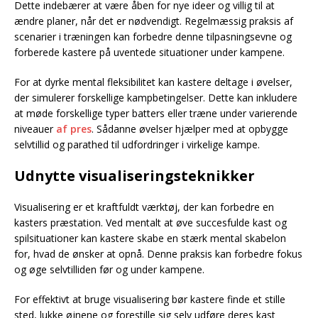
Dette indebærer at være åben for nye ideer og villig til at
ændre planer, når det er nødvendigt. Regelmæssig praksis af
scenarier i træningen kan forbedre denne tilpasningsevne og
forberede kastere på uventede situationer under kampene.
For at dyrke mental fleksibilitet kan kastere deltage i øvelser,
der simulerer forskellige kampbetingelser. Dette kan inkludere
at møde forskellige typer batters eller træne under varierende
niveauer
af pres
. Sådanne øvelser hjælper med at opbygge
selvtillid og parathed til udfordringer i virkelige kampe.
Udnytte visualiseringsteknikker
Visualisering er et kraftfuldt værktøj, der kan forbedre en
kasters præstation. Ved mentalt at øve succesfulde kast og
spilsituationer kan kastere skabe en stærk mental skabelon
for, hvad de ønsker at opnå. Denne praksis kan forbedre fokus
og øge selvtilliden før og under kampene.
For effektivt at bruge visualisering bør kastere finde et stille
sted, lukke øjnene og forestille sig selv udføre deres kast