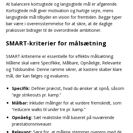
At balancere kortsigtede og langsigtede mål er afgørende.
Kortsigtede mål giver motivation og hurtige sejre, mens
langsigtede mål tilbyder en vision for fremtiden. Begge typer
bør være i overensstemmelse for at sikre, at de daglige
praksisser bidrager til de overordnede ambitioner.
SMART-kriterier for målsætning
SMART-kriterierne er essentielle for effektiv målsætning.
Målene skal være Specifikke, Målbare, Opnåelige, Relevante
og Tidsbundne. Denne ramme sikrer, at kastere skaber klare
mål, der kan følges og evalueres.
Specifik:
Definer præcist, hvad du ønsker at opnå, såsom
“øge strikeouts pr. kamp.”
Målbar:
Inkluder målinger for at vurdere fremskridt, som
“reducere walks til under tre pr. kamp.”
Opnåelig:
Sæt realistiske mål baseret på nuværende
præstationsniveauer.
Relevant:
Sørg for, at målene stemmer overens med de