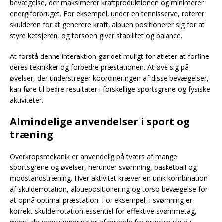
bevægelse, der maksimerer kraftproduktionen og minimerer
energiforbruget. For eksempel, under en tennisserve, roterer
skulderen for at generere kraft, albuen positionerer sig for at
styre ketsjeren, og torsoen giver stabilitet og balance.
At forstå denne interaktion gør det muligt for atleter at forfine
deres teknikker og forbedre præstationen. At øve sig på
øvelser, der understreger koordineringen af disse bevægelser,
kan føre til bedre resultater i forskellige sportsgrene og fysiske
aktiviteter.
Almindelige anvendelser i sport og
træning
Overkropsmekanik er anvendelig på tværs af mange
sportsgrene og øvelser, herunder svømning, basketball og
modstandstræning. Hver aktivitet kræver en unik kombination
af skulderrotation, albuepositionering og torso bevægelse for
at opnå optimal præstation. For eksempel, i svømning er
korrekt skulderrotation essentiel for effektive svømmetag,
mens albuepositionering er afgørende for præcise skud i