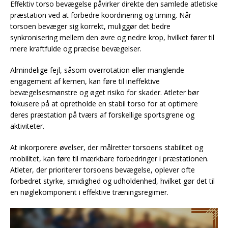
Effektiv torso bevægelse påvirker direkte den samlede atletiske
præstation ved at forbedre koordinering og timing. Når
torsoen bevæger sig korrekt, muliggør det bedre
synkronisering mellem den øvre og nedre krop, hvilket fører til
mere kraftfulde og præcise bevægelser.
Almindelige fejl, såsom overrotation eller manglende
engagement af kernen, kan føre til ineffektive
bevægelsesmønstre og øget risiko for skader. Atleter bør
fokusere på at opretholde en stabil torso for at optimere
deres præstation på tværs af forskellige sportsgrene og
aktiviteter.
At inkorporere øvelser, der målretter torsoens stabilitet og
mobilitet, kan føre til mærkbare forbedringer i præstationen.
Atleter, der prioriterer torsoens bevægelse, oplever ofte
forbedret styrke, smidighed og udholdenhed, hvilket gør det til
en nøglekomponent i effektive træningsregimer.