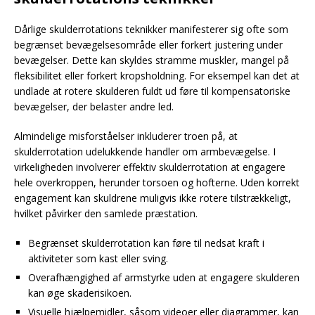
Dårlige skulderrotations teknikker manifesterer sig ofte som
begrænset bevægelsesområde eller forkert justering under
bevægelser. Dette kan skyldes stramme muskler, mangel på
fleksibilitet eller forkert kropsholdning. For eksempel kan det at
undlade at rotere skulderen fuldt ud føre til kompensatoriske
bevægelser, der belaster andre led.
Almindelige misforståelser inkluderer troen på, at
skulderrotation udelukkende handler om armbevægelse. I
virkeligheden involverer effektiv skulderrotation at engagere
hele overkroppen, herunder torsoen og hofterne. Uden korrekt
engagement kan skuldrene muligvis ikke rotere tilstrækkeligt,
hvilket påvirker den samlede præstation.
Begrænset skulderrotation kan føre til nedsat kraft i
aktiviteter som kast eller sving.
Overafhængighed af armstyrke uden at engagere skulderen
kan øge skaderisikoen.
Visuelle hjælpemidler, såsom videoer eller diagrammer, kan