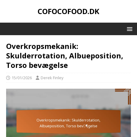
COFOCOFOOD.DK
Overkropsmekanik:
Skulderrotation, Albueposition,
Torso bevægelse
15/01/2026
Derek Finley