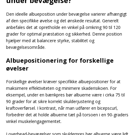
under bevægelse?
Den ideelle albueposition under bevægelse varierer afhængigt
af den specifikke øvelse og det ønskede resultat. Generelt
anbefales det at opretholde en vinkel på omkring 90 til 120
grader for optimal præstation og sikkerhed. Denne position
hjælper med at balancere styrke, stabilitet og
bevægelsesområde.
Albuepositionering for forskellige
øvelser
Forskellige øvelser kræver specifikke albuepositioner for at
maksimere effektiviteten og minimere skaderisikoen. For
eksempel, under en bænkpres bør albuerne være i cirka 75 til
90 grader for at sikre korrekt skulderjustering og
kraftoverførsel. I kontrast, når man udfører en bicepscurl,
forbedrer det at holde albuerne tæt på torsoen i en 90-graders
vinkel muskelengagementet.
I overhead-bevægelser som skulderpres bør albuerne være lidt