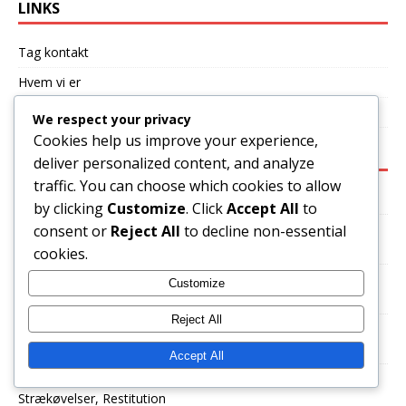
LINKS
Tag kontakt
Hvem vi er
Blogindlæg
We respect your privacy
Cookies help us improve your experience,
SENESTE INDLÆG
deliver personalized content, and analyze
traffic. You can choose which cookies to allow
Forståelse af pitch-typer: Fastball, Curveball, Slider, Changeup
by clicking
Customize
. Click
Accept All
to
Opbygning af en konkurrencedygtig tankegang i pitch:
consent or
Reject All
to decline non-essential
Motivation, Drivkraft, Fokus
cookies.
Curveball Mekanik: Armvinkel, Håndledsbevægelse,
Customize
Kropsrotation
Reject All
Rutineudvikling for kaste spillere: Forberedelsesritualer,
Konsistens, Mental parathed
Accept All
Skadesforebyggende teknikker: Opvarmningsrutiner,
Strækøvelser, Restitution