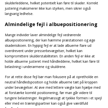
skulderleddene, hvilket potentielt kan føre til skader. Korrekt
justering maksimerer ikke kun styrken, men sikrer også
langvarig ledhelse.
Almindelige fejl i albuepositionering
Mange individer laver almindelige fejl vedrørende
albuepositionering, der kan hæmme præstationen og øge
skaderisikoen. En hyppig fejl er at lade albuerne flare ud
overdrevent under presserbevægelser, hvilket kan
kompromittere skulderstabiliteten. En anden fejl er ikke at
holde albuerne justeret med håndleddene, hvilket kan føre til
belastning i underarmene og skuldrene.
For at rette disse fejl bør man fokusere på at opretholde en
neutral håndledsposition og holde albuerne tæt på kroppen
under bevægelser. At øve med lettere vægte kan hjælpe med
at forstærke korrekt positionering, før man går videre til
tungere belastninger. Regelmæssigt at tjekke formen i et spejl
eller med en træningspartner kan også give værdifuld